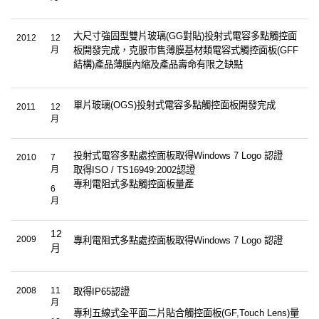
大尺寸強固型雙片玻璃
(GG
對貼
)
投射式電容多點觸控面
2012
12
月
板開發完成，克服市售薄膜基材類電容式觸控面板
(GFF
結構
)
產品薄膜內縮及產品壽命有限之缺點
單片玻璃
(OGS)
投射式電容多點觸控面板開發完成
2011
12
月
投射式電容多點處控面板取得
Windows 7 Logo
認證
2010
7
月
取得
ISO / TS16949:2002
認證
專利電阻式多點觸控面板量產
6
月
12
2009
專利電阻式多點處控面板取得
Windows 7 Logo
認證
月
2008
11
取得
IP65
認證
月
專利五線式全平面二片貼合觸控面板
(GF,Touch Lens)
量