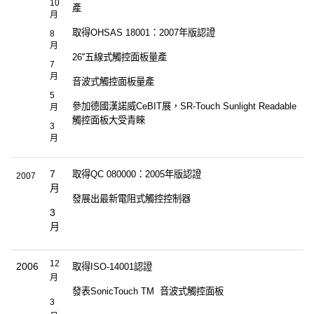
10
產
月
取得
OHSAS 18001
：
2007
年版認證
8
月
26''
五線式觸控面板量產
7
月
音波式觸控面板量產
5
參加德國漢諾威
CeBIT
展，
SR-Touch Sunlight Readable
月
觸控面板大受青睞
3
月
7
取得
QC 080000
：
2005
年版認證
2007
月
發展出最新電阻式觸控控制器
3
月
12
2006
取得
ISO-14001
認證
月
發表
SonicTouch TM
音波式觸控面板
3