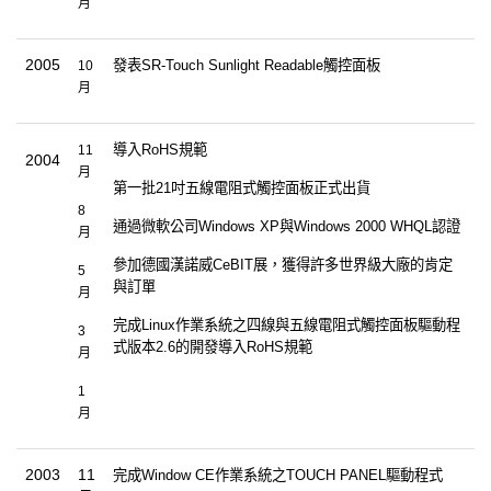
月
2005
發表
SR-Touch Sunlight Readable
觸控面板
10
月
導入
RoHS
規範
11
2004
月
第一批
21
吋五線電阻式觸控面板正式出貨
8
通過微軟公司
Windows XP
與
Windows 2000 WHQL
認證
月
參加德國漢諾威
CeBIT
展，獲得許多世界級大廠的肯定
5
與訂單
月
完成
Linux
作業系統之四線與五線電阻式觸控面板驅動程
3
式版本
2.6
的開發
導入
RoHS
規範
月
1
月
2003
11
完成Window CE作業系統之TOUCH PANEL驅動程式