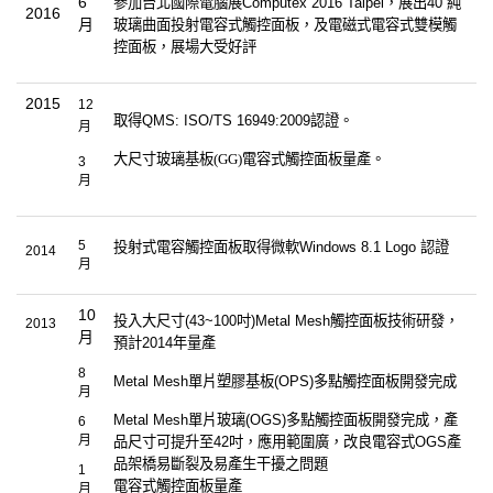
6
參加台北國際電腦展
Computex 2016 Taipei
，展出
40”
純
2016
月
玻璃曲面投射電容式觸控面板，及電磁式電容式雙模觸
控面板，展場大受好評
2015
12
取得
QMS: ISO/TS 16949:2009
認證。
月
大尺寸玻璃基板
(GG)
電容式觸控面板量產。
3
月
5
投射式電容觸控面板取得微軟
Windows 8.1 Logo
認證
2014
月
10
投入大尺寸
(43~100
吋
)Metal Mesh
觸控面板技術研發，
2013
月
預計
2014
年量產
8
Metal Mesh
單片塑膠基板
(OPS)
多點觸控面板開發完成
月
Metal Mesh
單片玻璃
(OGS)
多點觸控面板開發完成，產
6
月
品尺寸可提升至
42
吋，應用範圍廣，改良電容式
OGS
產
品架橋易斷裂及易產生干擾之問題
1
電容式觸控面板量產
月